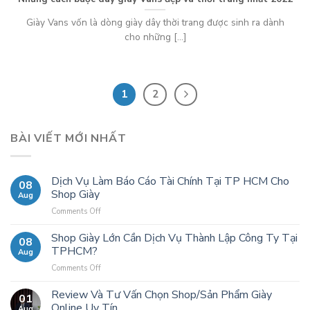
Giày Vans vốn là dòng giày dây thời trang được sinh ra dành
cho những [...]
1
2
BÀI VIẾT MỚI NHẤT
Dịch Vụ Làm Báo Cáo Tài Chính Tại TP HCM Cho
08
Shop Giày
Aug
Comments Off
on
Dịch
Vụ
Shop Giày Lớn Cần Dịch Vụ Thành Lập Công Ty Tại
08
Làm
TPHCM?
Aug
Báo
Comments Off
on
Cáo
Shop
Tài
Giày
Review Và Tư Vấn Chọn Shop/Sản Phẩm Giày
Chính
01
Lớn
Online Uy Tín
Tại
Aug