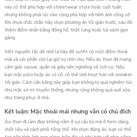
này có thể phù hợp với streetwear style hoặc cuối tuần,
nhưng không phải lúc nào cũng phù hợp với hình ảnh công sở.
Khi chưa chắc chắn, hãy chọn phương án tối giản trước, sau đó
thêm điểm nhấn bằng đồng hồ, thắt lưng hoặc túi xách gọn
gàng.
Một nguyên tắc dễ nhớ là hãy để outfit có một điểm thoải
mái và các phần còn lại giữ sự chỉn chu. Nếu áo thun đã mang
cảm giác casual, quần và giày nên nghiêng về lịch sự. Nếu
bạn mặc polo hoặc áo có cổ, có thể linh hoạt hơn với sneaker
tối giản. Cách cân bằng này giúp bạn không bị quá nghiêm túc
như mặc sơ mi truyền thống, nhưng cũng không quá xuề xòa
như trang phục ở nhà.
Kết luận: Mặc thoải mái nhưng vẫn có chủ đích
Áo thun đi làm đẹp không nằm ở sự cầu kỳ mà ở form dáng,
chất liệu và cách phối tổng thể. Khi chọn đúng áo, bạn có thể