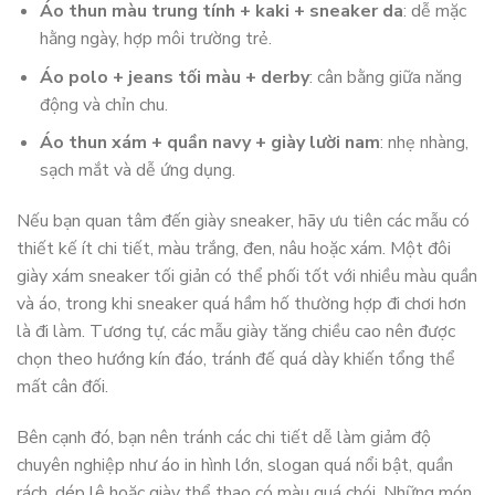
Áo thun màu trung tính + kaki + sneaker da
: dễ mặc
hằng ngày, hợp môi trường trẻ.
Áo polo + jeans tối màu + derby
: cân bằng giữa năng
động và chỉn chu.
Áo thun xám + quần navy + giày lười nam
: nhẹ nhàng,
sạch mắt và dễ ứng dụng.
Nếu bạn quan tâm đến giày sneaker, hãy ưu tiên các mẫu có
thiết kế ít chi tiết, màu trắng, đen, nâu hoặc xám. Một đôi
giày xám sneaker tối giản có thể phối tốt với nhiều màu quần
và áo, trong khi sneaker quá hầm hố thường hợp đi chơi hơn
là đi làm. Tương tự, các mẫu giày tăng chiều cao nên được
chọn theo hướng kín đáo, tránh đế quá dày khiến tổng thể
mất cân đối.
Bên cạnh đó, bạn nên tránh các chi tiết dễ làm giảm độ
chuyên nghiệp như áo in hình lớn, slogan quá nổi bật, quần
rách, dép lê hoặc giày thể thao có màu quá chói. Những món