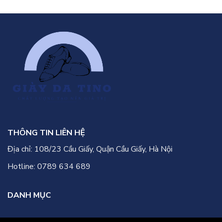
đến
số
chuỗi
ứng
cửa
dụng
hàng
AI
thời
để
trang:
kéo
tự
khách
động
miễn
hóa
phí
doanh
nghiệp
để
mở
rộng
không
THÔNG TIN LIÊN HỆ
rối
Địa chỉ: 108/23 Cầu Giấy, Quận Cầu Giấy, Hà Nội
Hotline: 0789 634 689
DANH MỤC