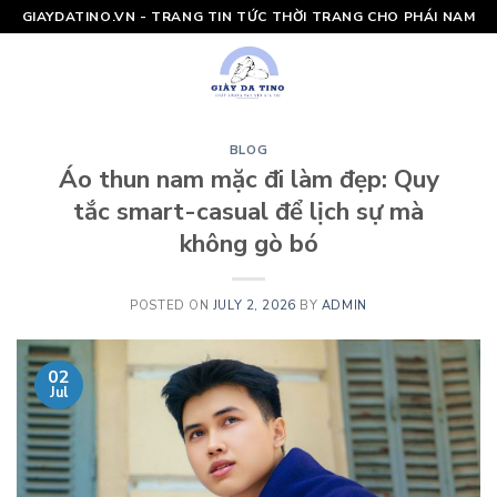
Skip
GIAYDATINO.VN - TRANG TIN TỨC THỜI TRANG CHO PHÁI NAM
to
content
BLOG
Áo thun nam mặc đi làm đẹp: Quy
tắc smart-casual để lịch sự mà
không gò bó
POSTED ON
JULY 2, 2026
BY
ADMIN
02
Jul