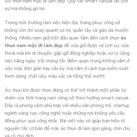
Áo thun nam mặc đi làm đẹp: Quy tắc smart-casual để lịch
sự mà không gò bó
Trong môi trường làm việc hiện đại, trang phục công sở
không còn chỉ xoay quanh sơ mi, quần tây và giày da truyền
thống. Nhiều nam giới bắt đầu quan tâm đến cách chọn
áo
thun nam mặc đi làm đẹp
để vừa giữ được vẻ lịch sự, vừa
thoải mái khi di chuyển, gặp gỡ đồng nghiệp hoặc xử lý công
việc hằng ngày. Với chúng tôi, điểm quan trọng không nằm ở
việc mặc đơn giản hay cầu kỳ, mà nằm ở cách bạn kiểm soát
form dáng, chất liệu, màu sắc và tổng thể outfit.
Áo thun khi được chọn đúng có thể trở thành một phần tự
nhiên của thời trang nam công sở theo hướng smart-casual.
Đây là phong cách phù hợp với nhiều văn phòng trẻ, startup,
ngành sáng tạo, công nghệ hoặc những nơi không yêu cầu
đồng phục quá cứng nhắc. Bài viết này sẽ giúp bạn hiểu rõ
nguyên tắc cơ bản để mặc áo thun đi làm gọn gàng, chỉn chu
và có chủ đích.