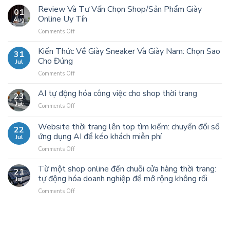
Review Và Tư Vấn Chọn Shop/Sản Phẩm Giày
01
Online Uy Tín
Aug
Comments Off
on
Review
Và
Kiến Thức Về Giày Sneaker Và Giày Nam: Chọn Sao
31
Tư
Cho Đúng
Jul
Vấn
Comments Off
on
Chọn
Kiến
Shop/Sản
Thức
AI tự động hóa công việc cho shop thời trang
Phẩm
23
Về
Giày
Jul
Comments Off
on
Giày
Online
AI
Sneaker
Uy
tự
Website thời trang lên top tìm kiếm: chuyển đổi số
Và
Tín
22
động
ứng dụng AI để kéo khách miễn phí
Giày
Jul
hóa
Nam:
Comments Off
on
công
Chọn
Website
việc
Sao
thời
Từ một shop online đến chuỗi cửa hàng thời trang:
cho
Cho
21
trang
shop
tự động hóa doanh nghiệp để mở rộng không rối
Đúng
Jul
lên
thời
Comments Off
on
top
trang
Từ
tìm
một
kiếm:
shop
chuyển
online
đổi