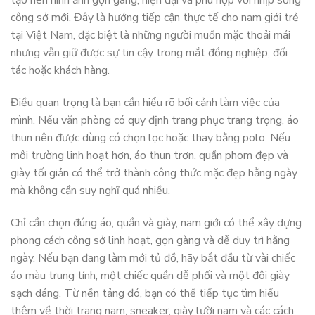
tạo nên hình ảnh gọn gàng, hiện đại và phù hợp với nhịp sống
công sở mới. Đây là hướng tiếp cận thực tế cho nam giới trẻ
tại Việt Nam, đặc biệt là những người muốn mặc thoải mái
nhưng vẫn giữ được sự tin cậy trong mắt đồng nghiệp, đối
tác hoặc khách hàng.
Điều quan trọng là bạn cần hiểu rõ bối cảnh làm việc của
mình. Nếu văn phòng có quy định trang phục trang trọng, áo
thun nên được dùng có chọn lọc hoặc thay bằng polo. Nếu
môi trường linh hoạt hơn, áo thun trơn, quần phom đẹp và
giày tối giản có thể trở thành công thức mặc đẹp hằng ngày
mà không cần suy nghĩ quá nhiều.
Chỉ cần chọn đúng áo, quần và giày, nam giới có thể xây dựng
phong cách công sở linh hoạt, gọn gàng và dễ duy trì hằng
ngày. Nếu bạn đang làm mới tủ đồ, hãy bắt đầu từ vài chiếc
áo màu trung tính, một chiếc quần dễ phối và một đôi giày
sạch dáng. Từ nền tảng đó, bạn có thể tiếp tục tìm hiểu
thêm về thời trang nam, sneaker, giày lười nam và các cách