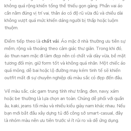
không quá rộng khiến tổng thể thiếu gọn gàng. Phần vai áo
cần nằm đúng vị trí vai, thân áo có độ rũ vừa đủ và chiều dài
không vượt quá mức khiến dáng người bị thấp hoặc luộm
thuộm.
Điểm tiếp theo là
chất vải
. Áo mặc ở nhà thường ưu tiên sự
mềm, rộng và thoáng theo cảm giác thư giãn. Trong khi đó,
áo thun nam mặc đi làm đẹp nên có chất vải dày vừa, bề mặt
tương đối mịn, giữ form tốt và không quá nhăn. Một chiếc áo
quá mỏng, dễ bai hoặc lộ đường may kém tinh tế sẽ khiến
outfit mất đi sự chuyên nghiệp dù màu sắc có đẹp đến đâu.
Về màu sắc, các gam trung tính như trắng, đen, navy, xám
hoặc be thường là lựa chọn an toàn. Chúng dễ phối với quần
âu, kaki, jeans tối màu và nhiều kiểu giày nam khác nhau. Nếu
bạn mới bắt đầu xây dựng tủ đồ công sở smart-casual, đây
là nhóm màu nên ưu tiên trước vì ít rủi ro và dễ ứng dụng.