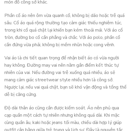
món đồ công sở khác.
Phần cổ áo nên ôm vừa quanh cổ, không bị dão hoặc trễ quá
sâu. Cổ áo quá rộng thường tạo cảm giác thiếu nghiêm túc,
trong khi cổ quá chật lại khiến bạn kém thoải mái. Với áo cổ
tròn, đường bo cổ cần phẳng và chắc. Với áo polo, phần cổ
cần đứng vừa phải, không bị mềm nhũn hoặc cong vênh.
Vai áo là chi tiết quan trọng để nhận biết áo có vừa người
hay không. Đường may vai nên nằm gần điểm kết thúc tự
nhiên của vai. Nếu đường vai trễ xuống quá nhiều, áo sẽ
mang cảm giác streetwear style nhiều hơn là công sở.
Ngược lại, nếu vai quá chật, bạn sẽ khó vận động và tổng thể
dễ bị căng cứng.
Độ dài thân áo cũng cần được kiểm soát. Áo nên phủ qua
cạp quần một cách tự nhiên nhưng không quá dài. Khi mặc
cùng quần âu, kaki hoặc jeans tối màu, chiều dài hợp lý giúp
outfit cân bằng giữa trẻ trung và lịch sự. Đây là nguyên tắc