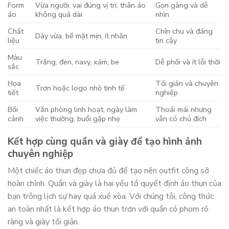
Form
Vừa người, vai đúng vị trí, thân áo
Gọn gàng và dễ
áo
không quá dài
nhìn
Chất
Chỉn chu và đáng
Dày vừa, bề mặt mịn, ít nhăn
liệu
tin cậy
Màu
Trắng, đen, navy, xám, be
Dễ phối và ít lỗi thời
sắc
Họa
Tối giản và chuyên
Trơn hoặc logo nhỏ tinh tế
tiết
nghiệp
Bối
Văn phòng linh hoạt, ngày làm
Thoải mái nhưng
cảnh
việc thường, buổi gặp nhẹ
vẫn có chủ đích
Kết hợp cùng quần và giày để tạo hình ảnh
chuyên nghiệp
Một chiếc áo thun đẹp chưa đủ để tạo nên outfit công sở
hoàn chỉnh. Quần và giày là hai yếu tố quyết định áo thun của
bạn trông lịch sự hay quá xuề xòa. Với chúng tôi, công thức
an toàn nhất là kết hợp áo thun trơn với quần có phom rõ
ràng và giày tối giản.