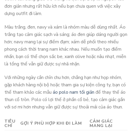
đơn giản nhưng rất hữu ích nếu bạn chưa quen với việc xây
dựng outfit đi làm.
Màu trắng, đen, navy và xám là nhóm màu dễ dùng nhất. Áo
trắng tạo cảm giác sạch và sáng; áo đen giúp dáng người gọn
hơn; navy mang lại sự điềm đạm; xám dễ phối theo nhiều
phong cách thời trang nam khác nhau. Nếu muốn tạo điểm
nhấn, bạn có thể chọn sắc be, xanh olive hoặc nâu nhạt, miễn
là tổng thể vẫn giữ được sự nhã nhặn.
Với những ngày cần chỉn chu hơn, chẳng hạn như họp nhóm,
gặp khách hàng nội bộ hoặc tham gia sự kiện công ty, bạn có
thể tham khảo các mẫu
áo polo nam tối giản
để thay thế áo
thun cổ tròn. Polo có lợi thế ở phần cổ bẻ, tạo cảm giác gần
với sơ mi hơn nhưng vẫn giữ được sự thoải mái của áo thun.
TIÊU
CẢM GIÁC
GỢI Ý PHÙ HỢP KHI ĐI LÀM
CHÍ
MANG LẠI