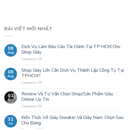
BÀI VIẾT MỚI NHẤT
Dịch Vụ Làm Báo Cáo Tài Chính Tại TP HCM Cho
08
Shop Giày
Aug
Comments Off
on
Dịch
Vụ
Shop Giày Lớn Cần Dịch Vụ Thành Lập Công Ty Tại
08
Làm
TPHCM?
Aug
Báo
Comments Off
on
Cáo
Shop
Tài
Giày
Review Và Tư Vấn Chọn Shop/Sản Phẩm Giày
Chính
01
Lớn
Online Uy Tín
Tại
Aug
Cần
TP
Comments Off
on
Dịch
HCM
Review
Vụ
Cho
Và
Kiến Thức Về Giày Sneaker Và Giày Nam: Chọn Sao
Thành
Shop
31
Tư
Cho Đúng
Lập
Giày
Jul
Vấn
Công