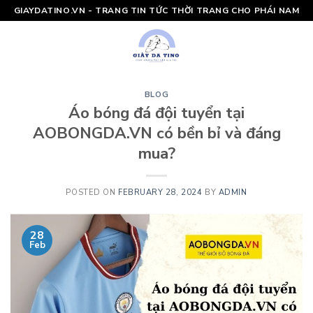
Skip
GIAYDATINO.VN - TRANG TIN TỨC THỜI TRANG CHO PHÁI NAM
to
content
BLOG
Áo bóng đá đội tuyển tại
AOBONGDA.VN có bền bỉ và đáng
mua?
POSTED ON
FEBRUARY 28, 2024
BY
ADMIN
28
Feb