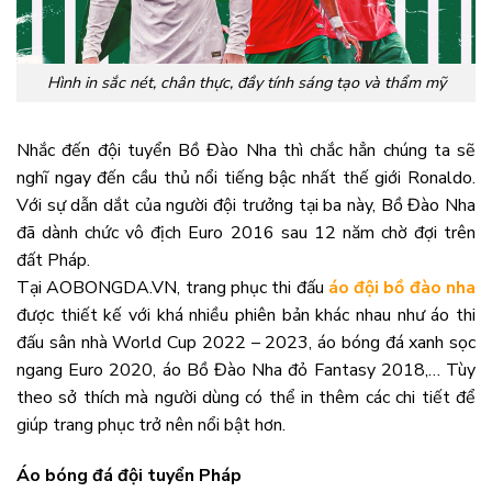
Hình in sắc nét, chân thực, đầy tính sáng tạo và thẩm mỹ
Nhắc đến đội tuyển Bồ Đào Nha thì chắc hẳn chúng ta sẽ
nghĩ ngay đến cầu thủ nổi tiếng bậc nhất thế giới Ronaldo.
Với sự dẫn dắt của người đội trưởng tại ba này, Bồ Đào Nha
đã dành chức vô địch Euro 2016 sau 12 năm chờ đợi trên
đất Pháp.
Tại AOBONGDA.VN, trang phục thi đấu
áo đội bồ đào nha
được thiết kế với khá nhiều phiên bản khác nhau như áo thi
đấu sân nhà World Cup 2022 – 2023, áo bóng đá xanh sọc
ngang Euro 2020, áo Bồ Đào Nha đỏ Fantasy 2018,… Tùy
theo sở thích mà người dùng có thể in thêm các chi tiết để
giúp trang phục trở nên nổi bật hơn.
Áo bóng đá đội tuyển Pháp