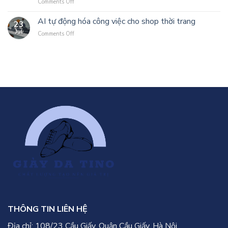
Comments Off
on
Chọn
Ty
Kiến
Shop/Sản
Tại
Thức
AI tự động hóa công việc cho shop thời trang
Phẩm
TPHCM?
23
Về
Giày
Jul
Comments Off
on
Giày
Online
AI
Sneaker
Uy
tự
Và
Tín
động
Giày
hóa
Nam:
công
Chọn
việc
Sao
cho
Cho
shop
Đúng
thời
trang
THÔNG TIN LIÊN HỆ
Địa chỉ: 108/23 Cầu Giấy, Quận Cầu Giấy, Hà Nội